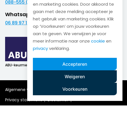
088-555 09 09
en marketing cookies. Door akkoord te
gaan met deze melding accepteer je
Whatsapp
het gebruik van marketing cookies. Klik
06 89 97 16 01
op ‘Voorkeuren’ om jouw voorkeuren
aan te geven. We verwijzen je voor
meer informatie naar onze
cookie
en
privacy
verklaring.
Accepteren
ABU-keurmerk
SNA-keurmerk
Weigeren
Voorkeuren
Algemene voorwaarden
Cookieverklaring
Privacy statement
Disclaimer
Anti-discriminatiebeleid
Copyright © Bakker & Bosch 2026