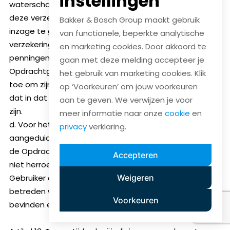
instellingen
waterschade alsmede tegen diefstal en de polis van
deze verzekering op eerste verzoek aan Gebruiker ter
Bakker & Bosch Group maakt gebruik
inzage te geven. Bij een eventuele uitkering van de
van functionele, beperkte analytische
verzekering is Gebruiker gerechtigd tot deze
en marketing cookies. Door akkoord te
penningen. Voorzoveel als nodig verbindt de
gaan met deze melding accepteer je
Opdrachtgever zich er jegens Gebruiker bij voorbaat
het gebruik van marketing cookies. Klik
toe om zijn medewerking te verlenen aan al hetgeen
op ‘Voorkeuren’ om jouw voorkeuren
dat in dat kader nodig of wenselijk mocht (blijken) te
aan te geven. We verwijzen je voor
zijn.
meer informatie naar onze
cookie
en
d. Voor het geval Gebruiker zijn in dit artikel
privacy
verklaring.
aangeduide eigendomsrechten wil uitoefenen, geeft
de Opdrachtgever bij voorbaat onvoorwaardelijke en
Accepteren
niet herroepelijke toestemming aan Gebruiker en door
Gebruiker aan te wijzen derden om al die plaatsen te
Weigeren
betreden waar de eigendommen van Gebruiker zich
Voorkeuren
bevinden en deze terug te nemen.