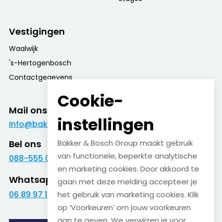
Vestigingen
Waalwijk
's-Hertogenbosch
Contactgegevens
Cookie-
Mail ons
instellingen
Info@bakkerenboschgroup.nl
Bel ons
Bakker & Bosch Group maakt gebruik
van functionele, beperkte analytische
088-555 09 09
en marketing cookies. Door akkoord te
Whatsapp
gaan met deze melding accepteer je
06 89 97 16 01
het gebruik van marketing cookies. Klik
op ‘Voorkeuren’ om jouw voorkeuren
aan te geven. We verwijzen je voor