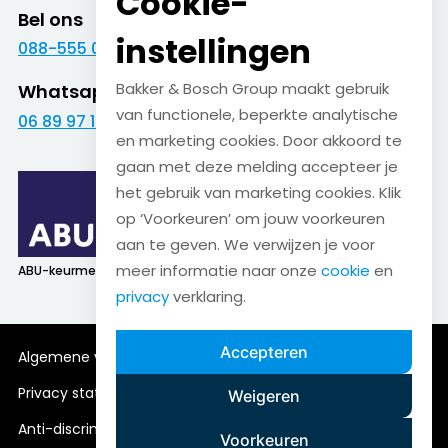
Cookie-
Bel ons
instellingen
088-555 09 09
Bakker & Bosch Group maakt gebruik
Whatsapp
van functionele, beperkte analytische
06 89 97 16 01
en marketing cookies. Door akkoord te
gaan met deze melding accepteer je
het gebruik van marketing cookies. Klik
op ‘Voorkeuren’ om jouw voorkeuren
aan te geven. We verwijzen je voor
meer informatie naar onze
cookie
en
ABU-keurmerk
SNA-keurmerk
privacy
verklaring.
Accepteren
Algemene voorwaarden
Cookieverklaring
Privacy statement
Disclaimer
Weigeren
Anti-discriminatiebeleid
Voorkeuren